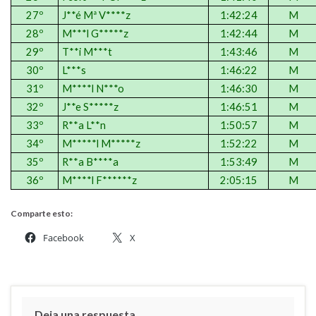
27º
J**é Mª V****z
1:42:24
M
28º
M***l G*****z
1:42:44
M
29º
T**i M***t
1:43:46
M
30º
L***s
1:46:22
M
31º
M****l N***o
1:46:30
M
32º
J**e S*****z
1:46:51
M
33º
R**a L**n
1:50:57
M
34º
M*****l M*****z
1:52:22
M
35º
R**a B****a
1:53:49
M
36º
M****l F******z
2:05:15
M
Comparte esto:
Facebook
X
Deja una respuesta