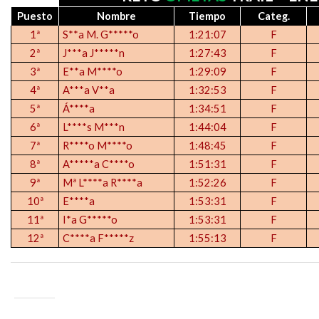
Puesto
Nombre
Tiempo
Categ
.
1ª
S**a M. G*****o
1:21:07
F
2ª
J***a J*****n
1:27:43
F
3ª
E**a M****o
1:29:09
F
4ª
A***a V**a
1:32:53
F
5ª
Á****a
1:34:51
F
6ª
L****s M***n
1:44:04
F
7ª
R****o M****o
1:48:45
F
8ª
A*****a C****o
1:51:31
F
9ª
Mª L****a R****a
1:52:26
F
10ª
E****a
1:53:31
F
11ª
I*a G*****o
1:53:31
F
12ª
C****a F*****z
1:55:13
F