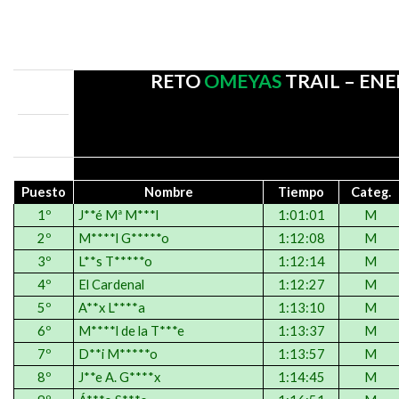
RETO
OMEYAS
TRAIL – ENE
Puesto
Nombre
Tiempo
Categ
.
1º
J**é Mª M***l
1:01:01
M
2º
M****l G*****o
1:12:08
M
3º
L**s T*****o
1:12:14
M
4º
El Cardenal
1:12:27
M
5º
A**x L****a
1:13:10
M
6º
M****l de la T***e
1:13:37
M
7º
D**i M*****o
1:13:57
M
8º
J**e A. G****x
1:14:45
M