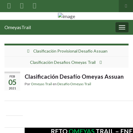
Alter
el
Search for:
formu
OmeyasTrail
de
Alter
búsq
la
nave
Clasificación Provisional Desafío Assuan
Clasificación Desafios Omeyas Trail
Clasificación Desafío Omeyas Assuan
FEB
05
Por
Omeyas Trail
en
Desafío Omeyas Trail
2021
RETO
OMEYAS
TRAIL – ENE