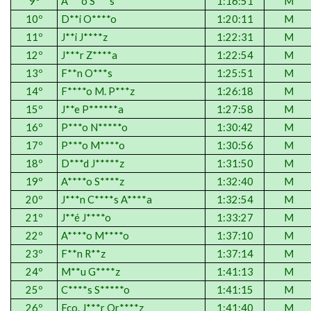
9º
Á***o S***s
1:16:51
M
10º
D**i O****o
1:20:11
M
11º
J**i J****z
1:22:31
M
12º
J***r Z****a
1:22:54
M
13º
F**n O***s
1:25:51
M
14º
F****o M. P***z
1:26:18
M
15º
J**e P******a
1:27:58
M
16º
P***o N*****o
1:30:42
M
17º
P***o M****o
1:30:56
M
18º
D***d J*****z
1:31:50
M
19º
A****o S****z
1:32:40
M
20º
J***n C****s A****a
1:32:54
M
21º
J**é J****o
1:33:27
M
22º
A****o M****o
1:37:10
M
23º
F**n R**z
1:37:14
M
24º
M**u G****z
1:41:13
M
25º
C****s S*****o
1:41:15
M
26º
Fco
. J***r
Or
****z
1:41:40
M