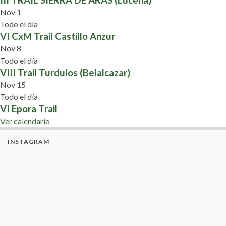
III TRAIL SIERRA DE ARAS (Lucena)
Nov
1
Todo el día
VI CxM Trail Castillo Anzur
Nov
8
Todo el día
VIII Trail Turdulos (Belalcazar)
Nov
15
Todo el día
VI Epora Trail
Ver calendario
INSTAGRAM