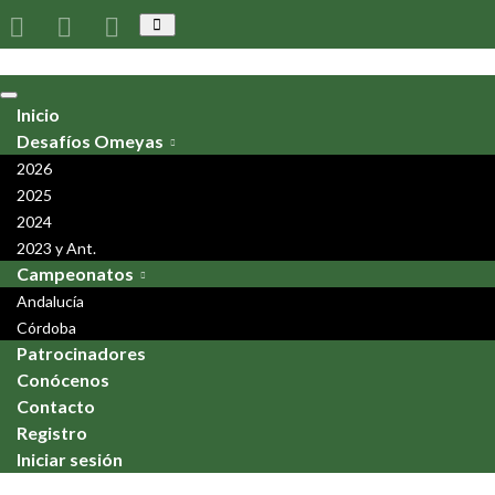
Alternar
el
formulario
de
búsqueda
Alternar
Inicio
la
navegación
Desafíos Omeyas
2026
2025
2024
2023 y Ant.
Campeonatos
Andalucía
Córdoba
Patrocinadores
Conócenos
Contacto
Registro
Iniciar sesión