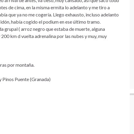
 al rival de antes, va tieso, muy cansado, así que saco todo
es de cima, en la misma ermita lo adelanto y me tiro a
bía que ya no me cogería. Llego exhausto, incluso adelanto
ubidón, había cogido el podium en ese último tramo.
da grupal ( arroz negro que estaba de muerte, alguna
y 200 km d vuelta adrenalina por las nubes y muy, muy
eras por montaña.
 y Pinos Puente (Granada)