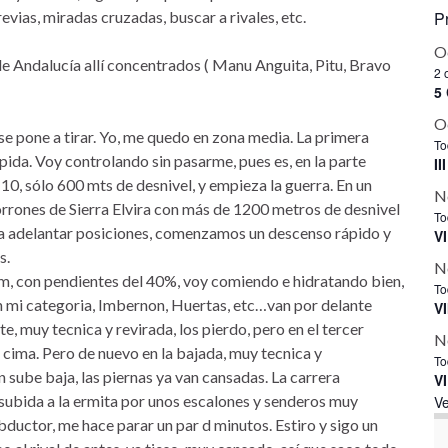
evias, miradas cruzadas, buscar a rivales, etc.
P
O
 de Andalucía allí concentrados ( Manu Anguita, Pitu, Bravo
2 
5 
O
 se pone a tirar. Yo, me quedo en zona media. La primera
To
pida. Voy controlando sin pasarme, pues es, en la parte
I
10, sólo 600 mts de desnivel, y empieza la guerra. En un
N
rrones de Sierra Elvira con más de 1200 metros de desnivel
To
o a adelantar posiciones, comenzamos un descenso rápido y
VI
s.
N
m, con pendientes del 40%, voy comiendo e hidratando bien,
To
en mi categoria, Imbernon, Huertas, etc…van por delante
VI
, muy tecnica y revirada, los pierdo, pero en el tercer
N
a cima. Pero de nuevo en la bajada, muy tecnica y
To
sube baja, las piernas ya van cansadas. La carrera
VI
subida a la ermita por unos escalones y senderos muy
Ve
ductor, me hace parar un par d minutos. Estiro y sigo un