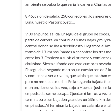
ambiente se palpa lo que sería la carrera. Charlas pr
8:45, cajón de salida, 250 corredores , los mejores
Luna, nuestro Pastorico, etc…
9:00 en punto, salida. Enseguida el grupo de cocos,
parte de carrera, en continuos subes bajas y muy rá
central donde se iba a decidir esto. Llegamos al km 
tramo de 13 km nos íbamos a encontrar los tres mo
entre los 3. Empiezo a subir el primero y comienz
chulísimo, Sierra al fondo con esas cumbres nevada
Enseguida el segundo morron, un cuestarron de 2 k
y comienzo a ver a rivales, que sabía que estaban 
pero no me sacan mucho. En la segunda bajada fuerte
morron, de nuevo los veo, cojo a Huertas justo en l
empedrada, se me escapa. Quedan 6 km, otra vez en 
terminaba en un bajadon grande y un último km de 
empinados. Al terminar la bajada, un calambre en ab