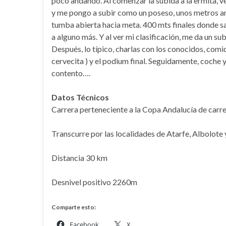
poco andando. Al comenzar la subida a la ermita, veo
y me pongo a subir como un poseso, unos metros ant
tumba abierta hacia meta. 400 mts finales donde sa
a alguno más. Y al ver mi clasificación, me da un s
Después, lo típico, charlas con los conocidos, comi
cervecita ) y el podium final. Seguidamente, coche 
contento….
Datos Técnicos
Carrera perteneciente a la Copa Andalucía de carr
Transcurre por las localidades de Atarfe, Albolote
Distancia 30 km
Desnivel positivo 2260m
Comparte esto:
Facebook
X