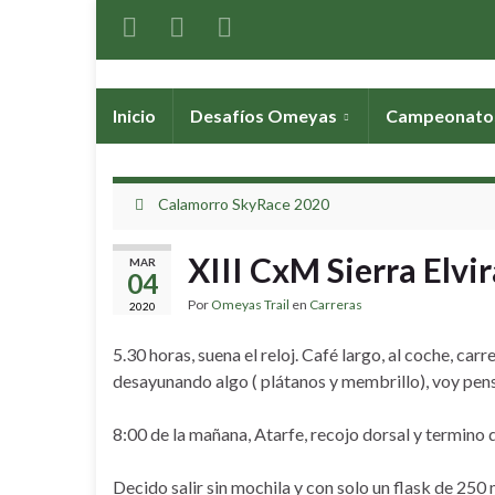
Inicio
Desafíos Omeyas
Campeonat
Calamorro SkyRace 2020
XIII CxM Sierra Elvir
MAR
04
Por
Omeyas Trail
en
Carreras
2020
5.30 horas, suena el reloj. Café largo, al coche, car
desayunando algo ( plátanos y membrillo), voy pens
8:00 de la mañana, Atarfe, recojo dorsal y termino d
Decido salir sin mochila y con solo un flask de 250 ml