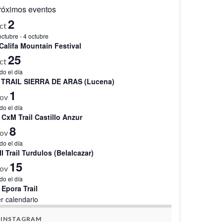
róximos eventos
2
ct
octubre
-
4 octubre
Califa Mountain Festival
25
ct
do el día
II TRAIL SIERRA DE ARAS (Lucena)
1
ov
do el día
 CxM Trail Castillo Anzur
8
ov
do el día
II Trail Turdulos (Belalcazar)
15
ov
do el día
 Epora Trail
r calendario
INSTAGRAM