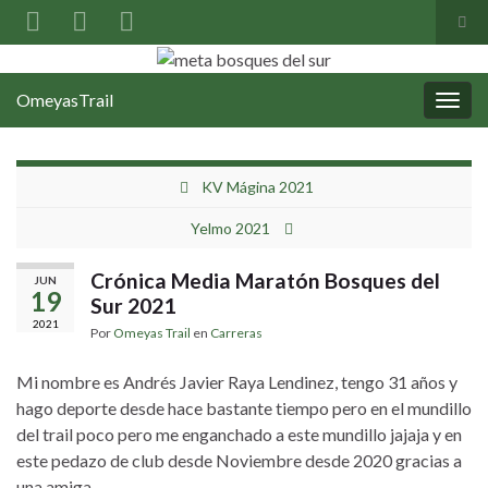
Alter
el
Search for:
formu
OmeyasTrail
de
Alter
búsq
la
nave
KV Mágina 2021
Yelmo 2021
Crónica Media Maratón Bosques del
JUN
19
Sur 2021
2021
Por
Omeyas Trail
en
Carreras
Mi nombre es Andrés Javier Raya Lendinez, tengo 31 años y
hago deporte desde hace bastante tiempo pero en el mundillo
del trail poco pero me enganchado a este mundillo jajaja y en
este pedazo de club desde Noviembre desde 2020 gracias a
una amiga.